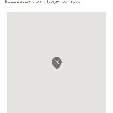
Πειραιά απέναντι από την Τροχαία του Πειραιά.