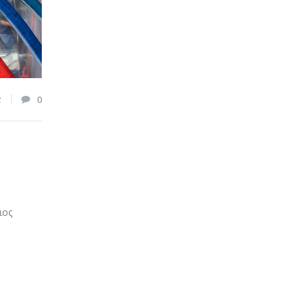
2
0
ιος