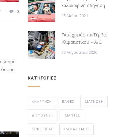
καλοκαιρινή οδήγηση
7
0
15 Μαΐου 2021
Γιατί χρειάζεται Σέρβις
Κλιματιστικού – A/C.
22 Αυγούστου 2020
ξοπλισμό
λεύουμε
ΚΑΤΗΓΟΡΙΕΣ
ΑΝΆΡΤΗΣΗ
ΒΑΦΈΣ
ΔΙΆΓΝΩΣΗ
ΔΙΕΎΘΥΝΣΗ
ΙΜΆΝΤΕΣ
ΚΙΝΗΤΉΡΑΣ
ΚΛΙΜΑΤΙΣΜΌΣ