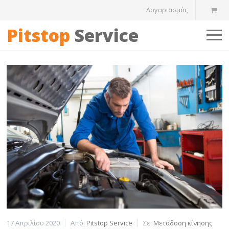
Λογαριασμός
Pitstop
Service
17 Απριλίου 2020
Από:
Pitstop Service
Σε:
Μετάδοση κίνησης