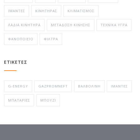
ΙΜΆΝΤΕΣ
ΚΙΝΗΤΉΡΑΣ
ΚΛΙΜΑΤΙΣΜΌΣ
ΛΆΔΙΑ ΚΙΝΗΤΉΡΑ
ΜΕΤΆΔΟΣΗ ΚΊΝΗΣΗΣ
ΤΕΧΝΙΚΆ ΥΓΡΆ
ΦΑΝΟΠΟΙΕΊΟ
ΦΊΛΤΡΑ
ΕΤΙΚΕΤΕΣ
G-ENERGY
GAZPROMNEFT
ΒΑΛΒΟΛΊΝΗ
ΙΜΆΝΤΕΣ
ΜΠΑΤΑΡΊΕΣ
ΜΠΟΥΖΊ