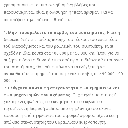
χρησιμοποιείται, οι πιο συνηθισμένη βλάβες που
παρουσιάζονται, είναι η ολίσθηση ή “πατινάρισμα”. Για να
αποτρέψετε την πρόωρη φθορά τους:
Μην παραμελείτε τα σέρβις του συστήματος.
Η μέση
διάρκεια ζωής της πλάκας πίεσης, του δίσκου, του ελατηρίου
τού διαφράγματος και του ρουλεμάν του συμπλέκτη, είναι
σχεδόν η ίδια, κοντά στα 100.000 με 150.000 km. Έτσι, για να
αυξήσετε όσο το δυνατόν περισσότερο τη διάρκεια λειτουργίας
του συστήματος, θα πρέπει πάντα να τα ελέγξετε ή να
αντικαθιστάτε τα τμήματά του σε μεγάλο σέρβις των 90 000-100
000 km.
Ελέγχετε πάντα τη στεγανότητα των τμημάτων και
των μηχανισμών του οχήματος.
Οι χαμηλής ποιότητας ή
χαλασμένες φλάντζες του κινητήρα και του κιβωτίου
ταχυτήτων, η διαρροή λαδιού από τη φλάντζα του άξονα
εισόδου ή από τη φλάντζα του στροφαλοφόρου άξονα και η
απώλεια στεγανότητας του υδραυλικού ενεργοποιητή,