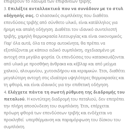
επιφέρουν το λάδωμα των επιφανειών τριβής.
Επιλέξτε ανταλλακτικά που να συνάδουν με το στυλ
οδήγησής σας.
Ο κλασσικός συμπλέκτης που διαθέτει
επενδύσεις τριβής από σύνθετο υλικό, είναι κατάλληλος για
ήρεμη και απαλή οδήγηση. Διαθέτει τον ιδανικό συντελεστή
τριβής, χαμηλή θερμοκρασία λειτουργίας και είναι οικονομικός.
Παρ’ όλα αυτά, όλα τα σπορ αυτοκίνητα, θα πρέπει να
εξοπλίζονται με κάποιο ειδικό συμπλέκτη, σχεδιασμένο με
αντοχή στα μεγάλα φορτία. Οι επενδύσεις του κατασκευάζονται
από υλικά με προσθήκη άνθρακα και κέβλαρ και από μείγμα
χαλκού, αλουμινίου, χυτοσιδήρου και κεραμικών. Έτσι, διαθέτει
μεγαλύτερη αντοχή στις ιδιαίτερα υψηλότερες θερμοκρασίες και
τη φθορά, και είναι ιδανικός για την επιθετική οδήγηση.
Ελέγχετε πάντα τη σωστή ρύθμιση της διαδρομής του
πεταλιού.
Η κοντύτερη διαδρομή του πεταλιού, δεν επιτρέπει
την πλήρη αποσύνδεση του συμπλέκτη. Έτσι, επέρχεται
πρόωρη φθορά των επενδύσεων τριβής και ενδέχεται να
προκληθεί υπερθέρμανση και παραμόρφωση του δίσκου του
συμπλέκτη.